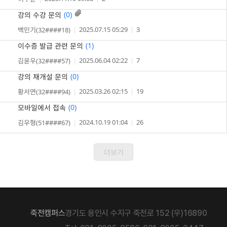
(
0
)

강의 수강 문의
2025.07.15 05:29
3
백민기(32####18)
(
1
)
이수증 발급 관련 문의
2025.06.04 02:22
7
김윤우(32####57)
(
0
)
강의 재개설 문의
2025.03.26 02:15
19
황서연(32####94)
(
0
)
모바일에서 접속
2024.10.19 01:04
26
김우형(51####67)
더보기
죽전캠퍼스
경기도 용인시 수지구 죽전로 152 (우)16890