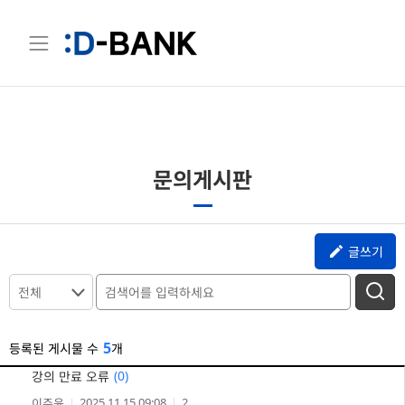
문의게시판
글쓰기
전체
5
등록된 게시물 수
개
(
0
)
강의 만료 오류
2025.11.15 09:08
2
이주윤